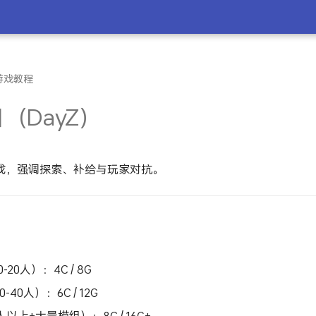
 游戏教程
（DayZ）
戏，强调探索、补给与玩家对抗。
20人）：4C / 8G
40人）：6C / 12G
以上+大量模组）：8C / 16G+