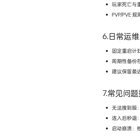
玩家死亡与
PVP/PVE
6.日常运维
固定重启计划
周期性备份
建议保留最近
7.常见问
无法搜到服
连入后秒退
启动崩溃：