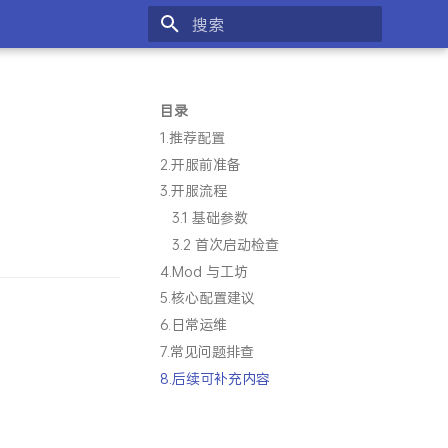
键入以开始搜索
目录
1.推荐配置
2.开服前准备
3.开服流程
3.1 基础参数
3.2 首次启动检查
4.Mod 与工坊
5.核心配置建议
6.日常运维
7.常见问题排查
8.后续可补充内容