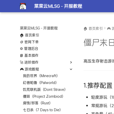
菜菜云MLSG - 开服教程
菜菜云MLSG - 开服教程
🏠 首页索引
🎮
🏠 首页索引
僵尸末日
🪙 官网下单
⚙️ 管理后台
📘 基本操作
高压生存射击游
🚀 进阶操作
🎮 游戏教程
我的世界（Minecraft）
幻兽帕鲁（Palworld）
1.推荐配置
饥荒联机版（Dont Strave）
僵毁（Project Zombiod）
轻度游玩（10-
腐蚀/部落（Rust）
常规游玩（20-
七日杀（7 Days to Die）
高负载（40人