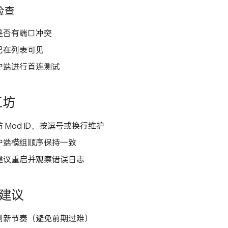
检查
是否有端口冲突
已在列表可见
户端进行首连测试
工坊
 Mod ID，按逗号或换行维护
户端模组顺序保持一致
建议重启并观察错误日志
置建议
刷新节奏（避免前期过难）