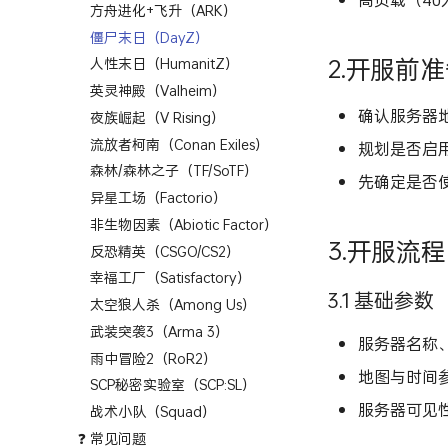
方舟进化+飞升（ARK）
僵尸末日（DayZ）
2.开服前
人性末日（HumanitZ）
英灵神殿（Valheim）
确认服务器
夜族崛起（V Rising）
流放者柯南（Conan Exiles）
规划是否启
森林/森林之子（TF/SoTF）
先确定是否使
异星工场（Factorio）
非生物因素（Abiotic Factor）
3.开服流程
反恐精英（CSGO/CS2）
幸福工厂（Satisfactory）
3.1 基础参数
太空狼人杀（Among Us）
武装突袭3（Arma 3）
服务器名称
雨中冒险2（RoR2）
地图与时间
SCP秘密实验室（SCP:SL）
服务器可见
战术小队（Squad）
❓ 常见问题